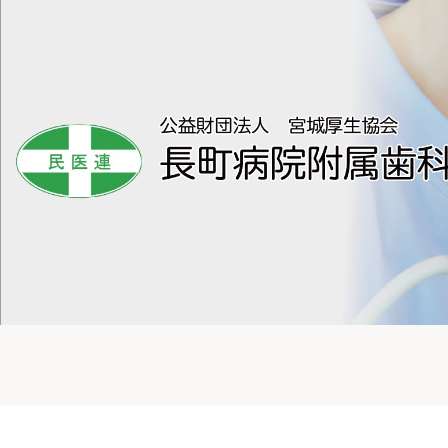
コ
ン
テ
ン
ツ
へ
ス
キ
ッ
プ